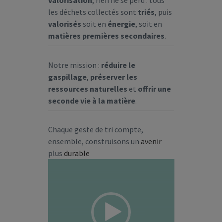
Valorisation
, rien ne se perd : tous
les déchets collectés sont
triés
, puis
valorisés
soit en
énergie
, soit en
matières premières secondaires
.
Notre mission :
réduire le
gaspillage
,
préserver les
ressources naturelles
et
offrir une
seconde vie à la matière
.
Chaque geste de tri compte,
ensemble, construisons un
avenir
plus
durable
Lecteur
vidéo