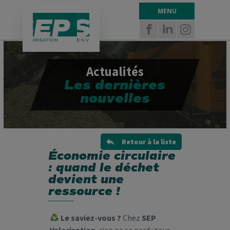
Panneau de gestion des cookies
MENU
Actualités
Les dernières
nouvelles
Retour à la liste
Économie circulaire
: quand le déchet
devient une
ressource !
Le saviez-vous ?
Chez
SEP