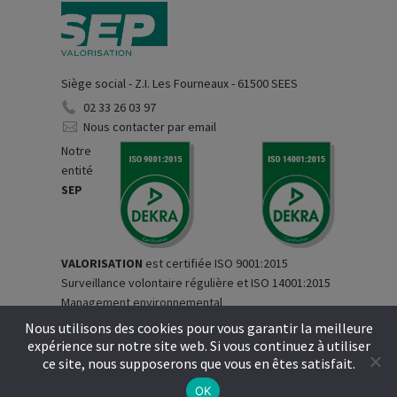
Siège social - Z.I. Les Fourneaux - 61500 SEES
02 33 26 03 97
Nous contacter par email
Notre
entité
SEP
VALORISATION
est certifiée ISO 9001:2015
Surveillance volontaire régulière et ISO 14001:2015
Management environnemental
Nous utilisons des cookies pour vous garantir la meilleure
expérience sur notre site web. Si vous continuez à utiliser
Copyright © S.E.P. Environnement, tous droits réservés -
ce site, nous supposerons que vous en êtes satisfait.
Mentions légales
-
Politique de confidentialité
-
Réalisation
Infocob
Web
OK