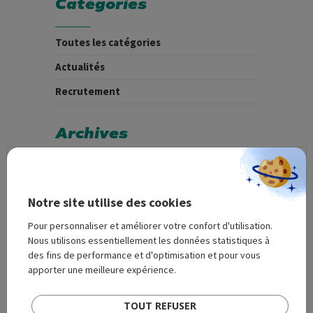
Catégories
Toutes les catégories
Actualités
Recrutement
Archives
Notre site utilise des cookies
Demande de devis
Pour personnaliser et améliorer votre confort d'utilisation.
Remplissez le formulaire ci-dessous pour que
Nous utilisons essentiellement les données statistiques à
nous puissions prendre contact avec vous.
des fins de performance et d'optimisation et pour vous
apporter une meilleure expérience.
TOUT REFUSER