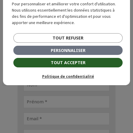
Pour personnaliser et améliorer votre confort d'utilisation.
Archives
Nous utilisons essentiellement les données statistiques à
des fins de performance et d'optimisation et pour vous
apporter une meilleure expérience.
TOUT REFUSER
Demande de devis
PERSONNALISER
Remplissez le formulaire ci-dessous pour que
nous puissions prendre contact avec vous.
TOUT ACCEPTER
Politique de confidentialité