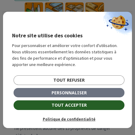
Notre site utilise des cookies
Pour personnaliser et améliorer votre confort d'utilisation.
Nous utilisons essentiellement les données statistiques à
des fins de performance et d'optimisation et pour vous
apporter une meilleure expérience.
TOUT REFUSER
Le 22 septembre 2023
Les principaux déchets
PERSONNALISER
non dangereux
TOUT ACCEPTER
Qu’est-ce que des déchets non dangereux ? Les
Politique de confidentialité
déchets non dangereux (DND) sont des déchets qui
ne présentent aucune des 15 propriétés de danger