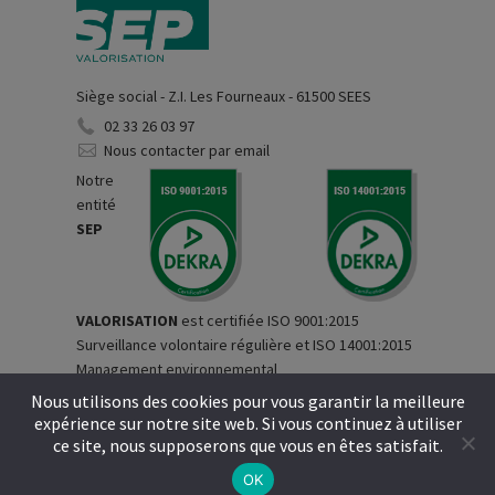
Siège social - Z.I. Les Fourneaux - 61500 SEES
02 33 26 03 97
Nous contacter par email
Notre
entité
SEP
VALORISATION
est certifiée ISO 9001:2015
Surveillance volontaire régulière et ISO 14001:2015
Management environnemental
Nous utilisons des cookies pour vous garantir la meilleure
expérience sur notre site web. Si vous continuez à utiliser
Copyright © S.E.P. Environnement, tous droits réservés -
ce site, nous supposerons que vous en êtes satisfait.
Mentions légales
-
Politique de confidentialité
-
Réalisation
Infocob
Web
OK