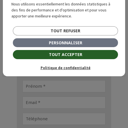
Nous utilisons essentiellement les données statistiques à
des fins de performance et d'optimisation et pour vous
apporter une meilleure expérience.
Demande de devis
TOUT REFUSER
Remplissez le formulaire ci-dessous pour que
nous puissions prendre contact avec vous.
PERSONNALISER
TOUT ACCEPTER
Politique de confidentialité