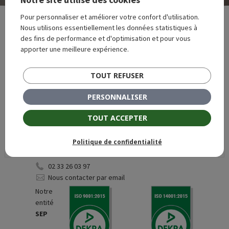
Pour personnaliser et améliorer votre confort d'utilisation.
Nous utilisons essentiellement les données statistiques à
des fins de performance et d'optimisation et pour vous
apporter une meilleure expérience.
Siège social - 7, impasse Claude Bertholet - 61000
Alençon
TOUT REFUSER
02 33 26 03 97
PERSONNALISER
Nous contacter par email
TOUT ACCEPTER
Politique de confidentialité
Siège social - Z.I. Les Fourneaux - 61500 SEES
02 33 26 03 97
Nous contacter par email
Notre
entité
SEP