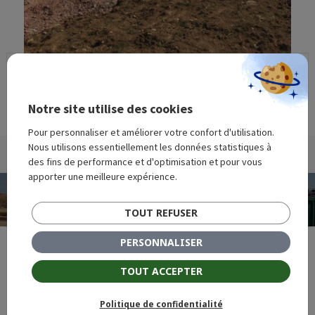
Centre de tir
Centre de tir
Notre site utilise des cookies
Pour personnaliser et améliorer votre confort d'utilisation.
Nous utilisons essentiellement les données statistiques à
Publié
Taille
14 avril 2023
1536 × 2048
des fins de performance et d'optimisation et pour vous
le
réelle
apporter une meilleure expérience.
Navigation
PUBLIÉ DANS
de
Le chantier des Jeux Olympiques 2024
TOUT REFUSER
l’article
PERSONNALISER
TOUT ACCEPTER
Siège social - 7, impasse Claude Bertholet - 61000
Politique de confidentialité