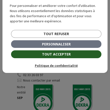
Pour personnaliser et améliorer votre confort d'utilisation.
Nous utilisons essentiellement les données statistiques à
des fins de performance et d'optimisation et pour vous
apporter une meilleure expérience.
Siège social - 7, impasse Claude Bertholet - 61000
Alençon
TOUT REFUSER
02 33 26 03 97
Nous contacter par email
PERSONNALISER
TOUT ACCEPTER
Politique de confidentialité
Siège social - Z.I. Les Fourneaux - 61500 SEES
02 33 26 03 97
Nous contacter par email
Notre
entité
SEP