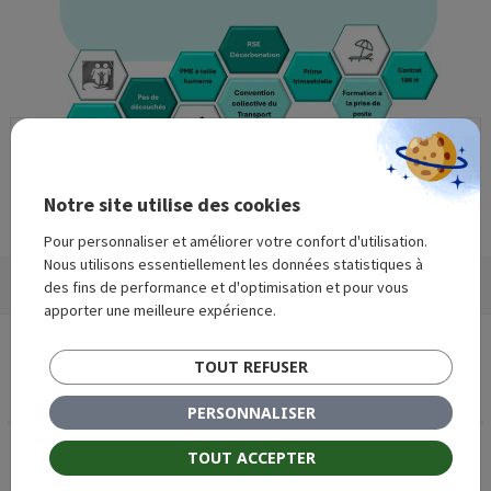
Notre site utilise des cookies
Pour personnaliser et améliorer votre confort d'utilisation.
Nous utilisons essentiellement les données statistiques à
Publié
Taille
4 juin 2026
1448 × 2048
des fins de performance et d'optimisation et pour vous
le
réelle
apporter une meilleure expérience.
Navigation
PUBLIÉ DANS
de
OFFRE D’EMPLOI – Chauffeurs
TOUT REFUSER
l’article
Ampliroll (H/F) – Secteur Falaise – CDI
PERSONNALISER
TOUT ACCEPTER