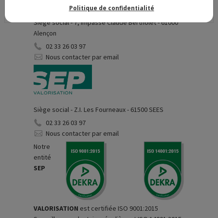
Politique de confidentialité
Siège social - 7, impasse Claude Bertholet - 61000
Alençon
02 33 26 03 97
Nous contacter par email
Siège social - Z.I. Les Fourneaux - 61500 SEES
02 33 26 03 97
Nous contacter par email
Notre
entité
SEP
VALORISATION
est certifiée ISO 9001:2015