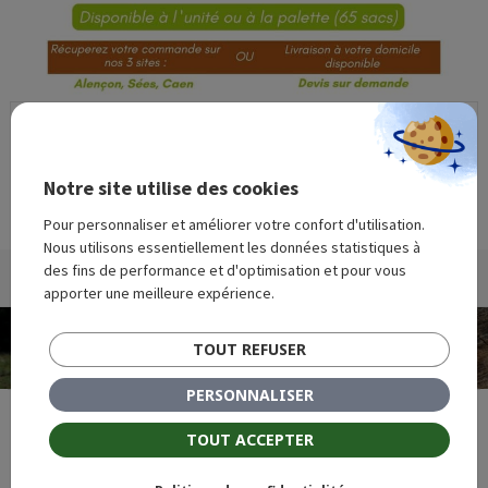
Notre site utilise des cookies
Granulés à prix coûtant
Pour personnaliser et améliorer votre confort d'utilisation.
Nous utilisons essentiellement les données statistiques à
des fins de performance et d'optimisation et pour vous
Publié
Taille
15 février 2023
1414 × 2000
apporter une meilleure expérience.
le
réelle
Navigation
PUBLIÉ DANS
de
TOUT REFUSER
Opération granulés à prix coûtant
l’article
PERSONNALISER
TOUT ACCEPTER