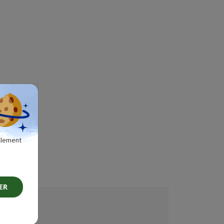
ellement
s
ER