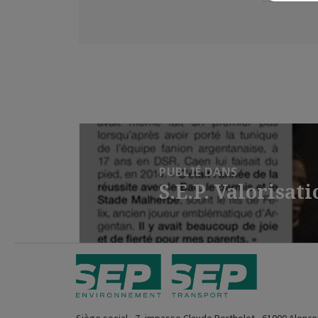
le
réelle
Navigation
de
PUBLIÉ DANS
l’article
S.E.P. Valorisa