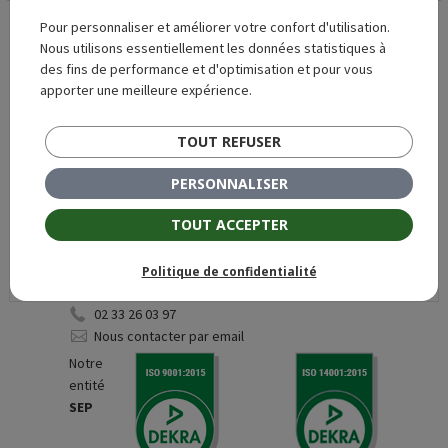
Pour personnaliser et améliorer votre confort d'utilisation.
Nous utilisons essentiellement les données statistiques à
des fins de performance et d'optimisation et pour vous
apporter une meilleure expérience.
Siège social - 7, impasse Claude Bertholet - 61000
Alençon
TOUT REFUSER
02 33 26 03 97
Nous contacter par email
PERSONNALISER
TOUT ACCEPTER
Politique de confidentialité
Siège social - Z.I. Les Fourneaux - 61500 SEES
02 33 26 03 97
Nous contacter par email
Notre
entité
SEP