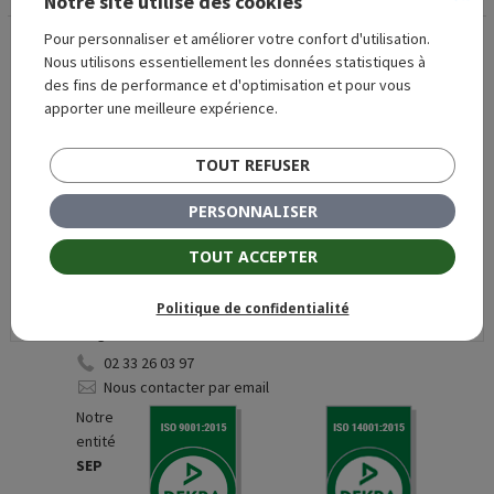
Notre site utilise des cookies
Pour personnaliser et améliorer votre confort d'utilisation.
Nous utilisons essentiellement les données statistiques à
des fins de performance et d'optimisation et pour vous
apporter une meilleure expérience.
Siège social - 7, impasse Claude Bertholet - 61000
Alençon
TOUT REFUSER
02 33 26 03 97
PERSONNALISER
Nous contacter par email
TOUT ACCEPTER
Politique de confidentialité
Siège social - Z.I. Les Fourneaux - 61500 SEES
02 33 26 03 97
Nous contacter par email
Notre
entité
SEP