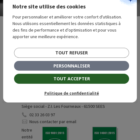
PUBLIÉ DANS
de
Notre site utilise des cookies
Mise en ligne de notre site !
l’article
Pour personnaliser et améliorer votre confort d'utilisation.
Nous utilisons essentiellement les données statistiques à
des fins de performance et d'optimisation et pour vous
apporter une meilleure expérience.
Siège social - 7, impasse Claude Bertholet - 61000
TOUT REFUSER
Alençon
02 33 26 03 97
PERSONNALISER
Nous contacter par email
TOUT ACCEPTER
Politique de confidentialité
Siège social - Z.I. Les Fourneaux - 61500 SEES
02 33 26 03 97
Nous contacter par email
Notre
entité