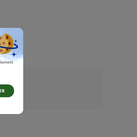
ellement
s
ER