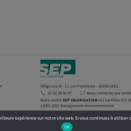
on
Siège social - Z.I. Les Fourneaux - 61500 SEES
02 33 26 03 97
Nous contacter par emai
Notre entité
SEP VALORISATION
est certifiée ISO 9
14001:2015 Management environnemental
lleure expérience sur notre site web. Si vous continuez à utiliser 
ronnement, tous droits réservés -
Mentions légales
-
Politique de confidentialité
- Ré
OK