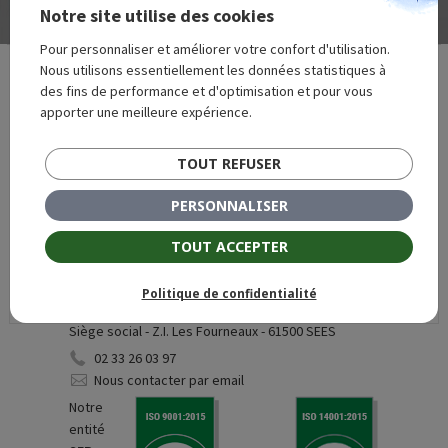
l’article
Falaise
Notre site utilise des cookies
Pour personnaliser et améliorer votre confort d'utilisation.
Nous utilisons essentiellement les données statistiques à
des fins de performance et d'optimisation et pour vous
apporter une meilleure expérience.
Siège social - 7, impasse Claude Bertholet - 61000
TOUT REFUSER
Alençon
02 33 26 03 97
PERSONNALISER
Nous contacter par email
TOUT ACCEPTER
Politique de confidentialité
Siège social - Z.I. Les Fourneaux - 61500 SEES
02 33 26 03 97
Nous contacter par email
Notre
entité